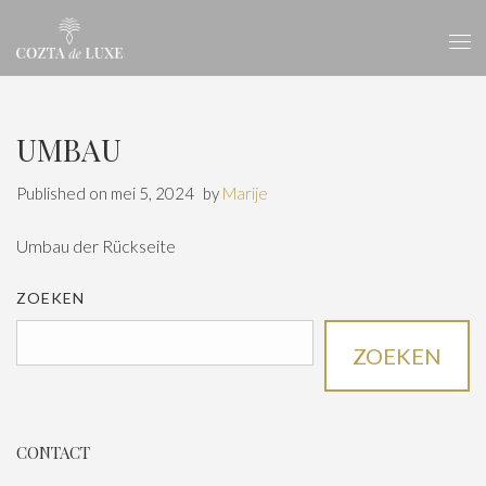
UMBAU
Published on
mei 5, 2024
by
Marije
Umbau der Rückseite
ZOEKEN
ZOEKEN
CONTACT