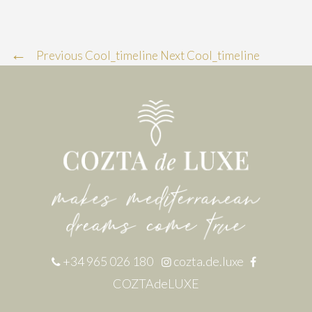
Previous Cool_timeline
Next Cool_timeline
+34 965 026 180
cozta.de.luxe
COZTAdeLUXE