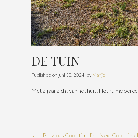
DE TUIN
Published on
juni 30, 2024
by
Marije
Met zijaanzicht van het huis. Het ruime perc
Previous Cool_timeline
Next Cool_timel